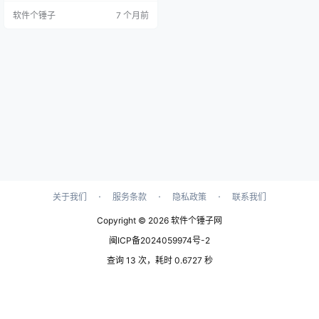
底屏蔽，让您专注于内容本身。同
软件个锤子
7 个月前
时，浏览器还支持无限次流畅播
放，确保您的观影体验无缝流畅。
软件特色 简洁纯粹，回归浏览本质
迅雷浏览器采用极简设计，去除一
切冗余元素，全面屏蔽烦人的广
告，带您回归纯粹的浏览体验。 多
引擎支持，搜索更全面 浏览器支持
多…
·
·
·
关于我们
服务条款
隐私政策
联系我们
Copyright © 2026
软件个锤子网
闽ICP备2024059974号-2
查询 13 次，耗时 0.6727 秒