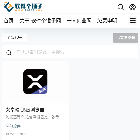
首页
关于 软件个锤子网
一人创业网
免责申明
全部标签
迅雷浏览器
安卓端 迅雷浏览器
v2.13.0.9938 无广告【软件
浏览器简介 迅雷浏览器是一款专为
个锤子·R1707】
追求快速与流畅体验的用户打造的
其他软件
轻量级浏览器。其设计简洁流畅，
为用户提供一个无广告干扰的浏览
771
0
环境。在使用过程中，广告将被彻