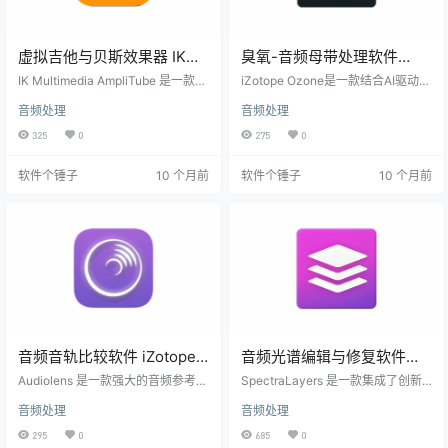
虚拟吉他与贝斯效果器 IK
臭氧-音频母带处理软件
Multimedia AmpliTube
iZotope Ozone Advanced
IK Multimedia AmpliTube 是一款广
iZotope Ozone是一款结合AI驱动技
Win5.10.6 / Mac5.8.2【软件
受欢迎的虚拟吉他和贝斯效果器软
Win12.0.1 / Mac12.0.1【软件
术的音频处理和混音工具，帮助你
音频处理
音频处理
件，旨在为用户提供逼真的吉他和
轻松优化音频效果，轻松掌控每个
个锤子·R2696】
个锤子·R2969】
贝斯音色。它模拟了许多经典的吉
音轨的细节。无论是想调整低频，
325
0
275
0
他和贝斯放大器、效果器和音箱，
还是增强音频的立体感，iZotope O
用户可以在计算机上实现高质量的
zone都能提供精准的解决方案。 强
软件个锤子
10 个月前
软件个锤子
10 个月前
吉他音效。 各类放大器模拟 AmpliT
大的主平衡功能 主平衡功能让你可
ube 提供多种经典吉他和贝斯放大
以快速调整音轨中的各个元素，比
器的模拟，包括世界著名的品牌如
如鼓、贝斯或人声。无需渲染或反
Marshall、Fender 和 Vox。用户可
弹曲目，直接在实时操作中就能调
以自由选择和搭配不同的放大器，
整音频，甚至可以通过DAW自动化
来打造自…
功能在音量变化较小的部分加入更
多兴…
音频音轨比较软件 iZotope
音频光谱编辑与修复软件
Audiolens Win1.5.0 /
Steinberg SpectraLayers
Audiolens 是一款强大的音频参考工
SpectraLayers 是一款集成了创新
Mac1.1.0【软件个锤子
具，可独立用于音轨比较与收集参
Pro Win12.0.20.426 /
工具和优化工作流程的音频处理软
音频处理
音频处理
考数据。而当它与 Ozone 10 或 Ne
件。凭借 AI 驱动的工作流程和层级
·R2873】
Mac12.0.20.426【软件个锤
utron 4 结合使用时，更能帮助用户
扩展功能，用户能够实现精准的去
295
0
685
0
子·R2606】
轻松匹配所选的参考音轨，实现精
出血等任务，同时获得更好的谐波