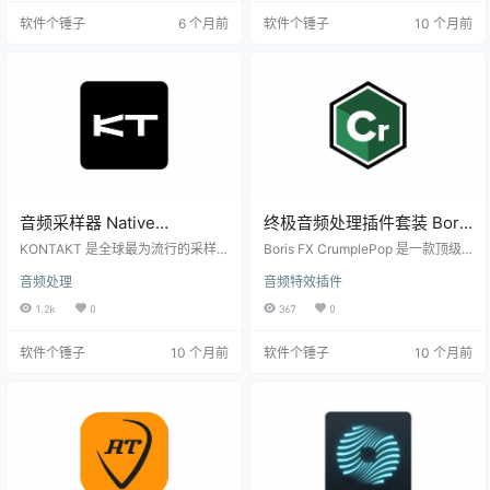
音乐爱好者还是专业用户，它都能
尖端的音色架构，为音乐创作者和
软件个锤子
6 个月前
软件个锤子
10 个月前
提供高效便捷的音频处理体验。 软
声音设计师提供丰富的声音创作自
件内置高精度的采样率转换器，确
由度，能够满足各种实验性和个性
保转换的音质更加精准、出色，是
化的音效需求。 主要特色 强大的声
音频处理领域的佼佼者。 主要功能
音引擎 Massive X 采用先进的波表
亮点： 一键音乐转换：EZ CD Audi
合成技术，支持用户从多种音源出
o Converter 可…
发…
音频采样器 Native
终极音频处理插件套装 Boris
Instruments Kontakt
FX CrumplePop Pro
KONTAKT 是全球最为流行的采样
Boris FX CrumplePop 是一款顶级
Win8.7.0 / Mac8.6.0【软件
乐器宿主平台之一，拥有数百种逼
Win2025.5.0 /
音频插件工具包，利用先进的 AI 技
音频处理
音频特效插件
真、细致的乐器音源。它的声音已
术让您的音频效果达到最佳水平。
个锤子·R2628】
Mac2025.0.26【软件个锤子
经出现在各种流行音乐、俱乐部演
它能够轻松处理视频和音频中的常
1.2k
0
367
0
·R2706】
出、电视节目以及电影大片中。除
见问题，如背景噪音、回声、风
了 KONTAKT 自家制作的乐器音源
声、交通噪音等，同时提高语音质
软件个锤子
10 个月前
软件个锤子
10 个月前
外，目前还支持约 600 种第三方授
量，帮助您实现专业的音频效果。
权的乐器音源，以及成千上万的独
主要功能： PopRemover： 从视频
立音效库。这使得 KONTAKT 成为
和播客中删除爆破音，确保音频更
业内最大、最丰富的可播放采样音
清晰、更自然。 RustleRemover：
源的集合平台。 界面设计简洁，操
自动消除翻领麦克风产生的沙沙
作灵活 KONTAKT 6 拥有清晰直观…
声，让录音更加干净…