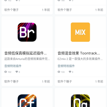
102
0
166
0
能亮点 顶级混响算法 采用先进的数
-6 合成器的标志性合唱音色，为你
字信号处理技术，完美再现各种真
的音乐增添温暖、厚重且富有立体
软件个锤子
1 年前
软件个锤子
1 年前
实声学空间的反射特性。 丰富的混
感的层次。 🎵 复古 Juno-6 合唱，
响类型 包含大厅、房间、板式等多
重现经典 Arturia Chorus JUN-6 采
种经典混响类型，每种都经过精心
用先进的声学建模技术，精准复刻 J
调校。 精准参数控制 提供混响时
uno-6 合成器上的经典合唱效果，
间、密度、衰减等全方位参数，让
带来 …
您完全掌控空间效果。 卓越的音质
表现 自然的空间感…
音频低保真模拟延迟插件
音频混音效果 Toontrack
Arturia Delay BRIGADE
EZmix Bundle v3.2.0 【软
这款来自Arturia的音频效果插件完
EZmix 2 是一款强大的多效果插件，
v1.7.0.5460 【软件个锤子
美再现了经典模拟延迟设备的温暖
件个锤子·R2685】
它能让您将专业设计的音频处理效
音频特效插件
音频特效插件
特质，为现代音乐制作注入复古韵
果链轻松应用到任何音频源。无论
·R3036】
味。 核心功能亮点 多模式延迟引擎
是吉他放大器、混音工程师工具还
102
0
133
0
提供模拟、数字和特殊三种延迟模
是母带制作套件，EZmix 2 都能在一
式，每种模式都经过精心建模，带
个方便的软件包中满足您的需求。
软件个锤子
1 年前
软件个锤子
1 年前
来截然不同的音色特性。 深度音色
信号链功能 EZmix 2 的一个核心特
塑造 通过色彩化控制、低通滤波和
点是它的信号链功能。您可以将其
饱和度调节，让用户能够精确控制
作为新的吉他或贝斯放大器，或者
延迟信号的音色特征。 节奏同步功
从零开始混音您的歌曲，甚至使用
能 支持BPM同步和音符值设定，轻
母带设置为您的音轨画上完美的句
松实现与工程完美契合的节奏化延
号。无论是创作、混音还是后期制
迟效果。 直观视…
作，EZ…