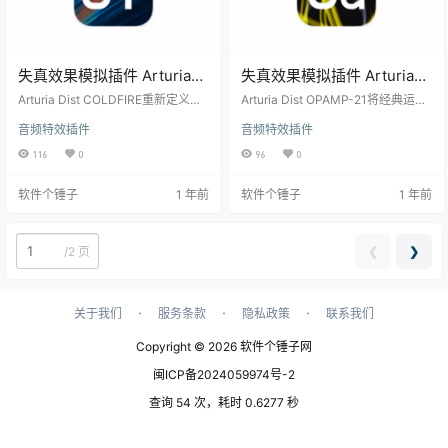
失真效果模拟插件 Arturia
失真效果模拟插件 Arturia
Dist COLDFIRE v1.2.0.5460
Dist OPAMP-21
Arturia Dist COLDFIRE重新定义了
Arturia Dist OPAMP-21将经典运算
【软件个锤子·R3033】
数字失真处理的标准，为现代音乐
v1.2.0.5460 【软件个锤子
放大器的独特失真特性完美数字
音频特效插件
音频特效插件
制作人带来前所未有的音色塑造能
化，为现代制作人提供前所未有的
·R3032】
力。 核心音色特性 先进失真算法 多
音色塑造能力。 核心失真特性 精密
116
0
96
0
重失真类型模拟 精确的压缩与饱和
OP-AMP模拟技术 真实再现运算放
控制 独特的音色变形技术 专业级音
大器失真特性 多级增益模拟算法 动
软件个锤子
1 年前
软件个锤子
1 年前
色处理 从微妙温暖到极端失真全覆
态响应曲线优化 多样化失真处理 从
盖 可调谐波丰富度 干湿信号混合控
轻微过载到重度失真全覆盖 可调谐
制 智能操作界面 直观控制面板 关键
波饱和度控制 干湿信号混合调节 智
参数一键调节 实时频谱分析显示 预
能控制界面 直观参数调节 关键失真
❮
❯
/
2 页
设快速调用系统 可视化反馈 动态电
参数快速调节 实时频谱分析显示 预
平指示器 失真波…
设管理系统 视觉反…
·
·
·
关于我们
服务条款
隐私政策
联系我们
Copyright © 2026
软件个锤子网
闽ICP备2024059974号-2
查询 54 次，耗时 0.6277 秒