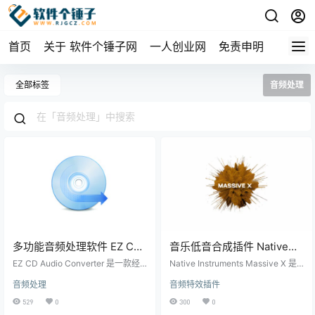
首页
关于 软件个锤子网
一人创业网
免责申明
全部标签
音频处理
多功能音频处理软件 EZ CD
音乐低音合成插件 Native
Audio Converter v12.4.0.1
Instruments Massive X
EZ CD Audio Converter 是一款经
Native Instruments Massive X 是
【软件个锤子·R1489】
典的 PC 音频处理软件，凭借其强大
Win1.6.1 / Mac1.6.1【软件个
由 Native Instruments 团队打造的
音频处理
音频特效插件
的功能，能够满足从音频文件格式
一款全新旗舰级合成器，继承了前
锤子·R2714】
转换、音轨抓取，到元数据编辑和
代产品的精华，同时在功能和声音
529
0
300
0
光盘刻录等一系列需求。无论你是
塑造方面实现了全面升级。它采用