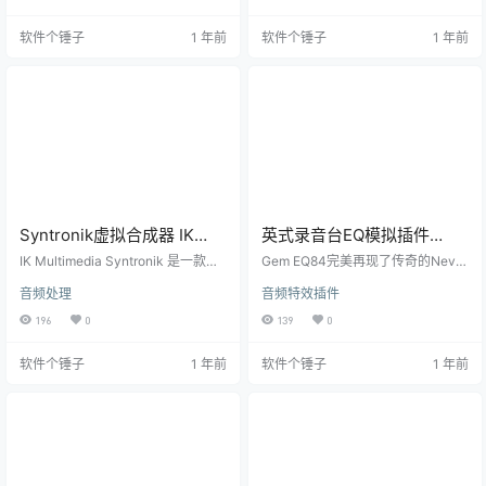
具。无论您是在创作音乐、编辑音
能为你提供丰富的声音表现和创意
频样本，还是在不同的音乐环境中
空间。 独特的声音引擎 MiniFreak
软件个锤子
1 年前
软件个锤子
1 年前
播放音效，SampleTank 都能满足
V 的声音引擎是其最大的亮点之一，
您的所有需求。 丰富的音频采样库
它巧妙结合了模拟和数字合成器的
SampleTank 内置了一个庞大的音
优势。这样独特的设计使得它能呈
频采样库，涵盖了多种乐器、声音
现出多样的声音表现力，满足各种
和效果。用户可以根据自己的创作
音色塑造需求。 变色音色，创意无
需求，快速找到并加载合…
限 插件内置了多种振荡器（如…
Syntronik虚拟合成器 IK
英式录音台EQ模拟插件
Multimedia Syntronik
Overloud Gem EQ84 v1.3.5
IK Multimedia Syntronik 是一款集
Gem EQ84完美再现了传奇的Neve
v2.1.3 【软件个锤子
成多种经典模拟合成器声音的虚拟
【软件个锤子·R3099】
1084和1073均衡器的声音特性，让
音频处理
音频特效插件
合成器软件。它不仅能够再现经典
您无需昂贵硬件就能获得英式录音
·R2614】
模拟合成器的音色，还配备了丰富
台标志性的温暖音色。 核心功能 纯
196
0
139
0
的预设和强大的音频处理功能。无
正Neve音色 通过精密电路建模技
论是制作复古音效还是创造新潮的
术，Gem EQ84完整复现了Neve均
软件个锤子
1 年前
软件个锤子
1 年前
合成音乐，Syntronik 都能轻松满足
衡器特有的温暖音色和音乐性响
您的需求。 经典音色再现 Syntroni
应，从变压器到放大器都力求真实
k 采用先进的合成技术，精确模拟了
还原。 双通道对比 创新的A/B通道
多款经典合成器的音色和演奏特
切换功能让您可以快速比较不同EQ
性，包括 Moog、ARP 和 Roland
设置，轻松找到最适合当前音轨的
等…
处理方案。 三频段精准调节…