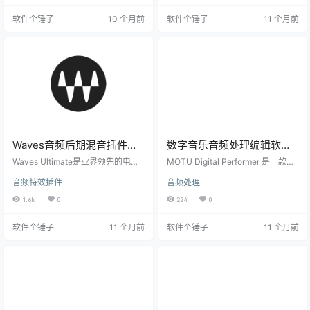
准的音质调整。 核心功能介绍 轻松
控制、衰减调节和音高调整。其增
软件个锤子
10 个月前
软件个锤子
11 个月前
获取音频特征 Audiolens 桌面应用
强的工作流程让用户可以高效地完
可以分析 流媒体平台 或 任何音频
成音频修复，甚至在进行复杂的声
源，使音轨参考和比较更加简单。
音设计时也能轻松应对。 氛围匹
只需播放选定的音频，软件即可自
配：打造完美的环境感 使用 Spectr
动收集其核心声音特性，并生成可
aLayers，你可以将光谱图上的任意
视化数据。 建…
选区注册为房间的色调或背景纹
理，…
Waves音频后期混音插件套
数字音乐音频处理编辑软件
装 Waves 16 Ultimate
MOTU Digital Performer 11
Waves Ultimate是业界领先的电子
MOTU Digital Performer 是一款功
Win25.08.20 /
音频制作插件套装，集成了从基础
Win11.35.100361 /
能强大的音乐制作软件，广泛应用
音频特效插件
音频处理
处理到高级效果的全套工具，满足
于音频录制、编辑、混音和制作音
Mac25.08.20【软件个锤子
Mac9.52.76360【软件个锤
专业音乐制作人的各种需求。 丰富
乐的各个环节。这款软件由美国音
1.6k
0
224
0
·R4197】
子·R1189】
插件集合 套装包含： SoundGrid系
频硬件与软件制造商 MOTU（Mark
列：Studio/Inventory/Multirack等
of the Unicorn）开发，旨在为音乐
软件个锤子
11 个月前
软件个锤子
11 个月前
吉他效果器：GTR 3.5/GTRSolo 3.
制作人、录音师和音乐家提供全面
5 虚拟乐器：Element/Electric200/
的创作工具。 强大的多轨录音与混
CODEX 各类效果器：均衡/压缩/降
音功能 Digital Performer 拥有强大
噪/混响/延迟等 完美…
的多轨录音和混音功能，支持最多1
28个音频轨道和512个…