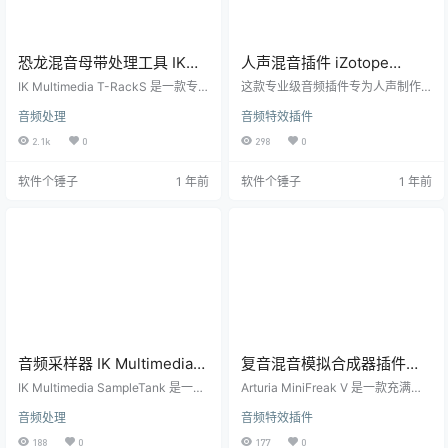
恐龙混音母带处理工具 IK
人声混音插件 iZotope
Multimedia T-RackS MAX
Nectar Advanced Win4.1.0
IK Multimedia T-RackS 是一款专
这款专业级音频插件专为人声制作
Win6.3.0 / Mac6.3.0【软件
为音乐制作人、混音师和录音工程
【软件个锤子·R4206】
和混音优化，带来前所未有的声音
音频处理
音频特效插件
师打造的专业音频处理软件。它集
处理体验。 核心功能亮点 🎤 智能人
个锤子·R2593】
成了多种高品质音频处理工具，能
声处理引擎 🎛️ 双24段动态EQ均衡
2.1k
0
298
0
够满足从混音到母带制作的各种需
器 🎚️ 创新的音高校正系统 🌀 多维调
求，让用户轻松提升音频质量。 模
制效果 🎧 专业级动态压缩模块 专业
软件个锤子
1 年前
软件个锤子
1 年前
块化音频处理，灵活自由 T-RackS
音频处理工具 配备两个24段EQ均衡
采用模块化设计，用户可以根据需
器，支持动态和跟随模式，实现精
求自由搭配均衡器、压缩器、限幅
准的音色塑造。全新的De-esser模
器、混响等不同效果模块，打造个
块可快速消除人声中的嘶嘶声。 创
性化的音频处理链。 丰富预设，一
意效果集合 提供合唱、镶边和相位
键应用 软件内置了大量预设，涵盖
器等调制效果，为人声增…
不…
音频采样器 IK Multimedia
复音混音模拟合成器插件
SampleTank Win4.2.6 /
Arturia MiniFreak V
IK Multimedia SampleTank 是一款
Arturia MiniFreak V 是一款充满创
Mac4.2.3【软件个锤子
多功能的虚拟乐器软件，专为音乐
Win4.0.1.6181 /
意的软件合成器插件，结合了经典
音频处理
音频特效插件
制作人和音乐家设计，提供丰富的
与现代的声音设计技术。无论你是
·R2615】
Mac4.0.1.6181【软件个锤子
音频采样库和强大的音频处理工
专业制作人还是音频爱好者，它都
188
0
177
0
·R2717】