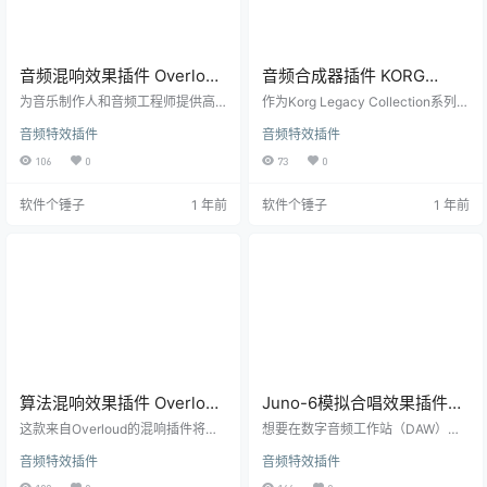
音频混响效果插件 Overloud
音频合成器插件 KORG
REmatrix v1.2.12 【软件个
MDE-X v2.4.2 【软件个锤子
为音乐制作人和音频工程师提供高
作为Korg Legacy Collection系列的
锤子· R3088】
品质的混响处理解决方案。 核心功
·R3076】
重要成员，MDE-X提供全面的音频
音频特效插件
音频特效插件
能特点 经典混响模块 内置多种专业
处理解决方案，满足专业音乐制作
混响类型，包括录音棚、音乐厅、
需求。 专业效果处理引擎 多样化效
106
0
73
0
房间和板式混响，还原真实空间声
果算法 包含延时、混响、合唱等经
学特性。 智能混响算法 采用先进的
典效果，每种都提供深度参数调节
软件个锤子
1 年前
软件个锤子
1 年前
物理建模技术，实现自然逼真的空
能力。 智能频谱分析 内置可视化频
间感和声场深度。 丰富的预设库 风
谱分析工具，实时监控音频频率变
格化预设 提供针对不同音乐风格的
化。 高效工作流程 灵活效果链：自
预设模板，快速获得专业混响效
由组合多个效果模块 预设管理系
果。 场景模拟 包含多种环境场景预
统：包含丰富预设并支持自定义保
设，满足不同制作需求。 精细参数
存 实时控制界面：直观的旋钮…
控制 混响特性调节 …
算法混响效果插件 Overloud
Juno-6模拟合唱效果插件
BREVERB v2.1.18 【软件个
Arturia Chorus JUN-6
这款来自Overloud的混响插件将专
想要在数字音频工作站（DAW）中
锤子·R3048】
业录音棚级别的空间处理能力带到
v1.5.0.5460 【软件个锤子
体验 Roland Juno-6 经典合唱效
音频特效插件
音频特效插件
您的数字音频工作站中，提供前所
果？Arturia Chorus JUN-6 让你轻
·R3041】
未有的混响品质和灵活性。 核心功
松实现。这款插件忠实再现了 Juno