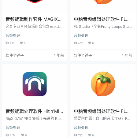
音频编辑制作套件 MAGIX
电脑音频编辑处理软件 FL
SOUND FORGE Pro Suite
Studio Producer Edition
这套专业音频编辑组合包含三大王
FL Studio（全名Fruity Loops Studi
v18.0.0.21 【软件个锤子
牌工具，能满足从录音到后期制作
Win24.2.2.4597/Mac20.8.3
o）是一款功能强大的电脑音乐制作
音频处理
音频处理
的全流程需求： SOUND FORGE Pr
软件。作为一款专业的数字音频工
·R4030】
.2304【软件个锤子
o 15 - 全能音频工作站 SPECTRA L
作站（DAW），它专为作曲家、编
285
0
609
0
·R2414】
AYERS PRO 8 - 专业频谱编辑神器
曲师、混音师和音乐制作人设计，
Audio Cleaning Lab - 音频修复专
满足了他们对音乐创作的高标准需
软件个锤子
1 年前
软件个锤子
1 年前
家 SOUND FORGE Pro 15核心优势
求。 功能亮点 1. 简单易用的操作界
作为套装的主打产品，它提供了完
面 FL Studio 提供了直观友好的用户
整的音频处理解决方案： 专业级录
界面，并支持中文操作，令初学者
音和剪辑功能 丰富的混音和母带处
也能轻松上手。其独特的Pattern和
理工具…
Song模式让音乐创作更加灵活，无
论…
音频编辑处理软件 Hit’n’Mix
电脑音频编辑处理软件 FL
RipX DAW PRO v7.5.1 【软
Studio Producer Edition
RipX DAW PRO 集成了先进的 RipX
想要创作属于自己的音乐作品？FL
件个锤子·R2595】
AI DAW，并在此基础上增加了专业
v24.2.1.4526 【软件个锤子
Studio Producer Edition 绝对是个
音频处理
音频处理
级的音频分离和处理工具，助您精
不错的选择！这款功能全面且操作
·R2414】
准提取和调整音轨。无论是单独编
简单的音乐制作软件，让你轻松实
2.7k
0
722
0