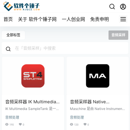
首页
关于 软件个锤子网
一人创业网
免责申明
全部标签
音频采样
音频采样器 IK Multimedia
音频采样器 Native
SampleTank Win4.2.6 /
Instruments Maschine
IK Multimedia SampleTank 是一款
Maschine 是由 Native Instruments
Mac4.2.3【软件个锤子
多功能的虚拟乐器软件，专为音乐
v3.0.1 【软件个锤子
推出的一款节奏编排与采样工具，
音频处理
音频处理
制作人和音乐家设计，提供丰富的
集硬件与软件于一体，支持独立运
·R2615】
·R2715】
音频采样库和强大的音频处理工
行或作为 AU/VST/RTAS 插件与其
190
0
130
0
具。无论您是在创作音乐、编辑音
他音频软件搭配使用。它不仅能作