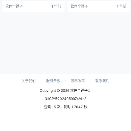
频样本，还是在不同的音乐环境中
为音序器，还可以充当 MIDI 控制
软件个锤子
1 年前
软件个锤子
1 年前
播放音效，SampleTank 都能满足
器，兼容多种音乐制作软件，满足
您的所有需求。 丰富的音频采样库
不同创作需求。 旧版本升级亮点 还
SampleTank 内置了一个庞大的音
在用 MASCHINE 1.x？MASCHINE
频采样库，涵盖了多种乐器、声音
2 为你带来更强大的功能与声音资
和效果。用户可以根据自己的创作
源，助力你的音乐创作焕然…
需求，快速找到并加载合…
·
·
·
关于我们
服务条款
隐私政策
联系我们
Copyright © 2026
软件个锤子网
闽ICP备2024059974号-2
查询 15 次，耗时 1.7047 秒