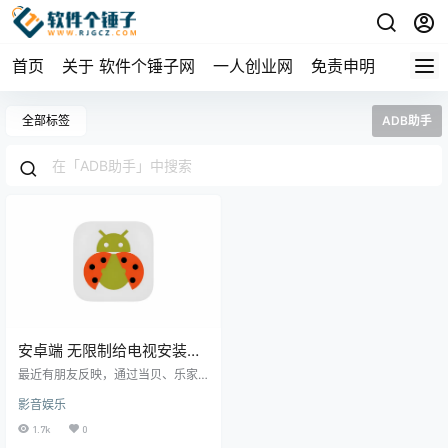
首页
关于 软件个锤子网
一人创业网
免责申明
全部标签
ADB助手
安卓端 无限制给电视安装软
件 甲壳虫 ADB助手 v1.3.1 免
最近有朋友反映，通过当贝、乐家
费版
等应用市场或使用U盘安装软件时，
影音娱乐
常常会遇到显示失败或解析失败的
问题。这主要是因为电视厂商的设
1.7k
0
置导致的。要安装自下载的电视AP