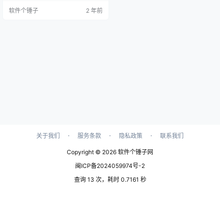
P，可以通过一些特定的方法来解决
软件个锤子
2 年前
这些问题，如安装在盒子或投影机
上。以下是具体的操作步骤。 开启A
DB模式的方法 以小米电视为例，其
他品牌电视的操作流程可能类似，
大家可以参考以下步骤或通过百度
查询相关信息： 设备安全设置：进
入设置 > 账号与…
·
·
·
关于我们
服务条款
隐私政策
联系我们
Copyright © 2026
软件个锤子网
闽ICP备2024059974号-2
查询 13 次，耗时 0.7161 秒