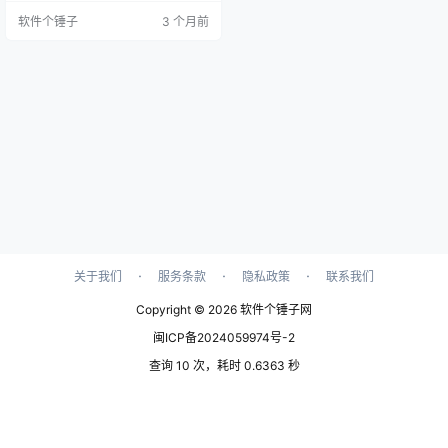
界面截图 每天睡前关WiFi、早起连
软件个锤子
3 个月前
蓝牙？这些事手机能自己干 你是不
是也有这种习惯：每天晚上睡觉前
手动关掉WiFi，早上起来再打开；
或者一上车就打开蓝牙连车载音
响；又或者收到某个号码的短信
后，总得手动回一条固定内容。这
些操作一天重复几…
·
·
·
关于我们
服务条款
隐私政策
联系我们
Copyright © 2026
软件个锤子网
闽ICP备2024059974号-2
查询 10 次，耗时 0.6363 秒