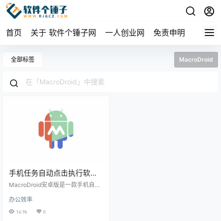
首页
关于 软件个锤子网
一人创业网
免责申明
全部标签
MacroDroid
手机任务自动点击执行软件
MacroDroid v5.63.11 | 软件
MacroDroid安卓版是一款手机自动
个锤子 | R1287
化工具，能帮你自动执行重复操
办公效率
作，比如定时开关WiFi、连接蓝牙
后自动打开音乐、收到特定短信自
14.9k
0
动回复等，省时又省力。 ▲ 软件主