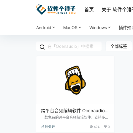
首页
关于 软件个锤
Android
MacOS
Windows
插件预
全部标签
跨平台音频编辑软件 Ocenaudio
官方版 Win3.18.2 / Mac3.15.1 | 软
一款免费的跨平台音频编辑软件，支持多轨
道编辑、实时效果预览、录音与批量处理。
件个锤子 | R3236
音频处理
624
0
界面简洁，新手也能快速上手。兼容MP3、
WAV、FLAC等格式，适合播客创作者和音