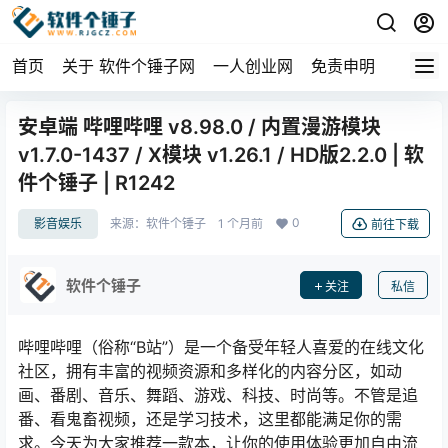
首页
关于 软件个锤子网
一人创业网
免责申明
安卓端 哔哩哔哩 v8.98.0 / 内置漫游模块
v1.7.0-1437 / X模块 v1.26.1 / HD版2.2.0 | 软
件个锤子 | R1242
0
影音娱乐
来源：
软件个锤子
1 个月前
前往下载
软件个锤子
关注
私信
哔哩哔哩（俗称“B站”）是一个备受年轻人喜爱的在线文化
社区，拥有丰富的视频资源和多样化的内容分区，如动
画、番剧、音乐、舞蹈、游戏、科技、时尚等。不管是追
番、看鬼畜视频，还是学习技术，这里都能满足你的需
求。今天为大家推荐一款本，让你的使用体验更加自由流