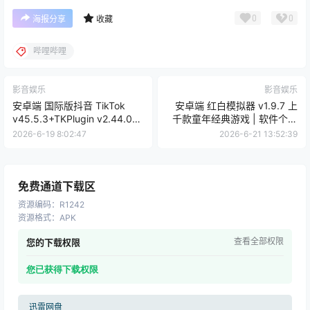
0
0
海报分享
收藏
哔哩哔哩
影音娱乐
影音娱乐
安卓端 国际版抖音 TikTok
安卓端 红白模拟器 v1.9.7 上
v45.5.3+TKPlugin v2.44.0
千款童年经典游戏 | 软件个锤
支持切换地区，去除水印 | 软
子 | R5052
2026-6-19 8:02:47
2026-6-21 13:52:39
件个锤子 | R1240
免费通道下载区
资源编码
：
R1242
资源格式
：
APK
查看全部权限
您的下载权限
您已获得下载权限
迅雷网盘