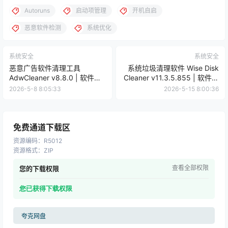
Autoruns
启动项管理
开机自启
恶意软件检测
系统优化
系统安全
系统安全
恶意广告软件清理工具
系统垃圾清理软件 Wise Disk
AdwCleaner v8.8.0 | 软件个
Cleaner v11.3.5.855 | 软件个
锤子 | R5009
锤子 | R1188
2026-5-8 8:05:33
2026-5-15 8:00:36
免费通道下载区
资源编码
：
R5012
资源格式
：
ZIP
查看全部权限
您的下载权限
您已获得下载权限
夸克网盘