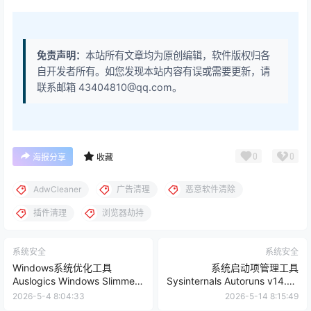
免责声明：
本站所有文章均为原创编辑，软件版权归各
自开发者所有。如您发现本站内容有误或需要更新，请
联系邮箱 43404810@qq.com。
0
0
海报分享
收藏
AdwCleaner
广告清理
恶意软件清除
插件清理
浏览器劫持
系统安全
系统安全
Windows系统优化工具
系统启动项管理工具
Auslogics Windows Slimmer
Sysinternals Autoruns v14.20
v5.2.0.6 | 软件个锤子 |
汉化版 | 软件个锤子 | R5012
2026-5-4 8:04:33
2026-5-14 8:15:49
R5002