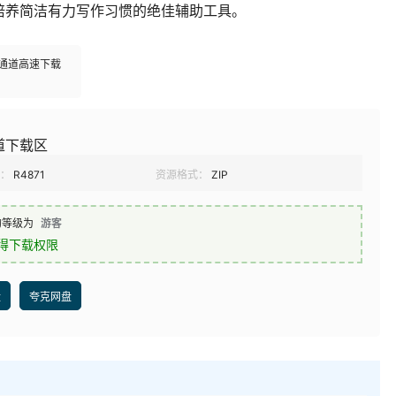
培养简洁有力写作习惯的绝佳辅助工具。
多通道高速下载
道下载区
：
R4871
资源格式：
ZIP
的等级为
游客
得下载权限
盘
夸克网盘