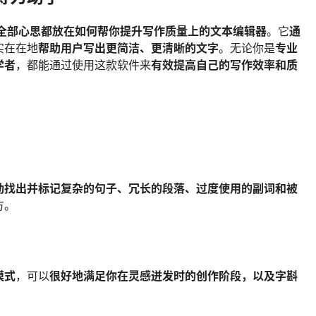
 是一款把全部心思都放在如何帮你提升写作质量上的文本编辑器
。它
通
实在在地
帮助用户写出更简洁、更清晰的文字
。无论你是
专业
学者
，都能通过使用这款软件来
有效提高自己的写作效率和质
动找出并标记复杂的句子、冗长的段落、过度使用的副词和被
方。
模式
，可以
很好地满足你在灵感迸发时的创作阶段，以及字斟