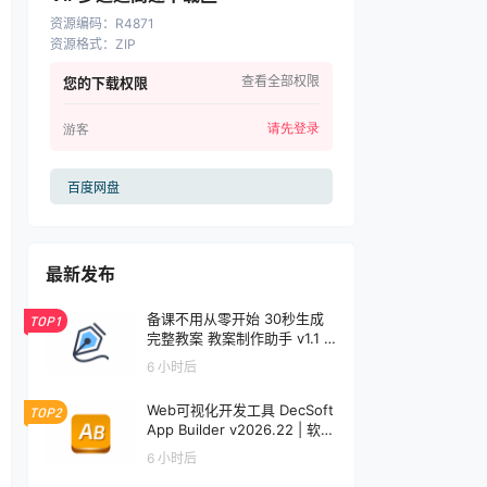
资源编码
：
R4871
资源格式
：
ZIP
查看全部权限
您的下载权限
请先登录
游客
百度网盘
最新发布
备课不用从零开始 30秒生成
TOP1
完整教案 教案制作助手 v1.1 |
软件个锤子 | S1001
6 小时后
Web可视化开发工具 DecSoft
TOP2
App Builder v2026.22 | 软件
个锤子 | R5092
6 小时后