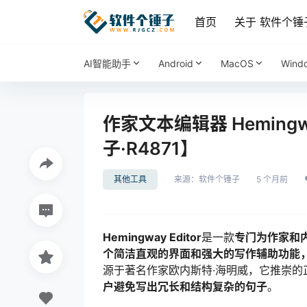
首页
关于 软件个锤
AI智能助手
Android
MacOS
Wind
作家文本编辑器 Hemingwa
子·R4871】
其他工具
来源：
软件个锤子
5 个月前
Hemingway Editor
是一款
专门为作家和
个简洁直观的界面和强大的写作辅助功能
源于著名作家欧内斯特·海明威，它推崇的
户避免写出冗长和结构复杂的句子
。