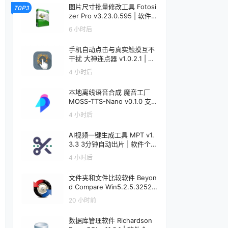
图片尺寸批量修改工具 Fotosi
TOP3
zer Pro v3.23.0.595 | 软件个
锤子 | R5091
6 小时后
手机自动点击与真实触摸互不
干扰 大神连点器 v1.0.2.1 | 软
件个锤子 | R5090
4 小时后
本地离线语音合成 魔音工厂
MOSS-TTS-Nano v0.1.0 支
持声音克隆 | 软件个锤子 | R5
4 小时后
089
AI视频一键生成工具 MPT v1.
3.3 3分钟自动出片 | 软件个锤
子 | R5088
4 小时后
文件夹和文件比较软件 Beyon
d Compare Win5.2.5.32528
/ Mac5.1.1.31157 | 软件个锤子
20 小时前
| R1599
数据库管理软件 Richardson