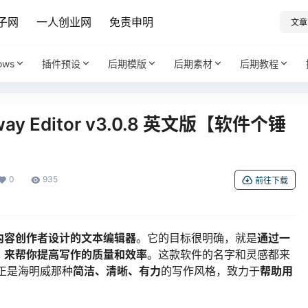
子网
一人创业网
免责申明
文章
ows
插件预设
后期模版
后期素材
后期教程
y Editor v3.0.8 英文版【软件个锤
0
935
前往下载
内容创作者设计的文本编辑器
。它的目标很明确，就是
通过一
，来帮你提高写作的质量和效率
。这款软件的名字和灵感都来
正是海明威那种
简洁、清晰、有力
的写作风格，致力于
帮助用