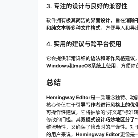
3. 专注的设计与良好的兼容性
软件拥有
极其简洁的界面设计
，旨在
消除
和纯文本等多种文件格式
，方便导入和导
4. 实用的建议与跨平台使用
它会
提供非常详细的语法和写作风格建议
Windows和macOS系统上使用
，方便你
总结
Hemingway Editor
是一款理念独特、
功
核心价值在于
引导写作者进行风格上的优
可操作性建议
，它将抽象的“好文笔”标准
修改的门槛。其
双模式设计巧妙地区分了“
维流畅性，又确保了修改时的严谨性。对
的用户
来说，
Hemingway Editor
更像是