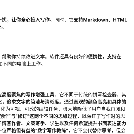
干扰，让你全心投入写作
。同时，它
支持Markdown、HTML
出。
，帮助你持续改进文本。软件还具有良好的
便携性，支持在
在不同的电脑上工作。
能高度聚焦的写作增强工具
。它不同于传统的拼写检查器，其
化，追求文字的简洁与清晰度
。通过
直观的颜色高亮和具体的
转化为可视、可改的编辑任务，极大地降低了用户自我审阅和
创作”与“修订”这两个不同的思维过程
，既保证了写作时的思
于
博客作者、文案写手、学生以及任何希望提升书面表达能力
一位
严格但有益的“数字写作教练”
，它不会代替你思考，但会