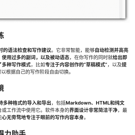
练
就是实时的语法检查和写作建议
。它非常智能，能够
自动检测并高亮
、使用过多的副词，以及被动语态
，在你写作的同时就
给出即
了多种写作模式
，比如
专注于内容创作的“草稿模式”
，以及
提
可以根据自己的写作阶段自由切换。
境
or 支持多种格式的导入和导出
，包括
Markdown、HTML和纯文
台或工作流中使用它。软件本身的
界面设计非常简洁干净
，最
能
心无旁骛地专注于眼前的写作内容本身
。
得力助手