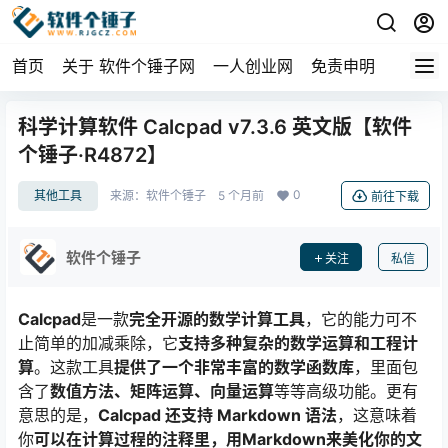
首页
关于 软件个锤子网
一人创业网
免责申明
科学计算软件 Calcpad v7.3.6 英文版【软件
个锤子·R4872】
0
其他工具
来源：
软件个锤子
5 个月前
前往下载
软件个锤子
关注
私信
Calcpad
是一款
完全开源的数学计算工具
，它的能力可不
止简单的加减乘除，它
支持多种复杂的数学运算和工程计
算
。这款工具
提供了一个非常丰富的数学函数库
，里面包
含了
数值方法、矩阵运算、向量运算
等等高级功能。更有
意思的是，
Calcpad 还支持 Markdown 语法
，这意味着
你
可以在计算过程的注释里，用Markdown来美化你的文