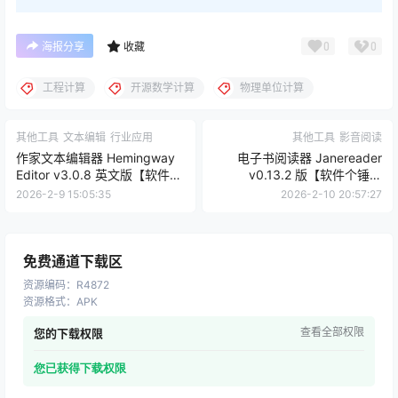
0
0
海报分享
收藏
工程计算
开源数学计算
物理单位计算
其他工具
文本编辑
行业应用
其他工具
影音阅读
作家文本编辑器 Hemingway
电子书阅读器 Janereader
Editor v3.0.8 英文版【软件个
v0.13.2 版【软件个锤子
锤子·R4871】
·R4873】
2026-2-9 15:05:35
2026-2-10 20:57:27
免费通道下载区
资源编码
：
R4872
资源格式
：
APK
查看全部权限
您的下载权限
您已获得下载权限