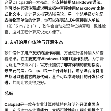
这是Calcpad的一大亮点，它
支持使用Markdown语法
。
你
可以在代码注释或说明文档中直接使用Markdown来格
式化文本
，让计算文档更清晰易读。另一个杀手级功能是
支持物理单位的计算
，你
可以在表达式中直接嵌入单位
（如 `5 m / 2 s`），软件会自动处理单位换算和一致性检
查，这对工程计算来说太方便了。
3. 友好的用户体验与开源生态
软件设计了
用户友好的操作界面
，方便进行各种输入和查
看结果。它
主要支持Windows 10和11操作系统
。为了帮
助新用户快速入门，官方还
提供了非常详细的使用指南
。
最重要的是，Calcpad是一个
开源项目
，这意味着
所有用
户都可以查看它的源代码，甚至可以参与项目的开发和改
进
，共同让它变得更好。
总结
Calcpad
是一款在专业计算领域特色鲜明的
开源桌面应
用
。它成功地在
计算能力、文档可读性和工程实用性
之间