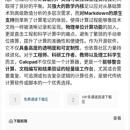
取得了良好的平衡。其
强大的数学内核
足以应对从基础算
术到高级数值分析的多层次需求，而
对Markdown的原生
支持
则革新了计算笔记的体验，使得计算过程能够像技术
文档一样被清晰记录和呈现。
物理单位计算功能
的加入，
更是直击工程和科学计算中的痛点，避免了繁琐的手动单
位换算，提升了计算的准确性和便捷性。作为开源软件，
它不仅
具备高度的透明度和可定制性
，也依靠社区力量持
续进化。对于
工程师、科研工作者、教师以及理工科学生
而言，
Calcpad
不仅仅是一个计算器，更是一个
能够整合
计算、文档编写和结果验证的轻量级工作台
，尤其适合需
要重复、可追溯或包含复杂逻辑的计算任务，是替代传统
计算软件或脚本的一个优秀选择。
VIP多通道高速下载
1
2
免费通道下载区
区
查看
下载权限