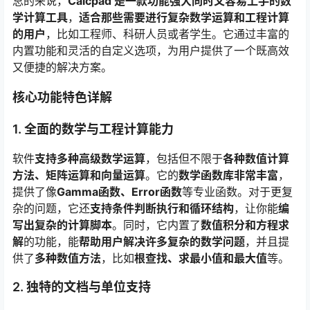
总的来说，
Calcpad 是一款功能强大同时又容易上手的数
学计算工具
，
适合那些需要进行复杂数学运算和工程计算
的用户
，比如工程师、科研人员或者学生。它通过丰富的
内置功能和灵活的自定义选项，为用户提供了一个既高效
又便捷的解决方案。
核心功能特色详解
1. 全面的数学与工程计算能力
软件
支持多种高级数学运算
，包括但不限于
各种数值计算
方法、矩阵运算和向量运算
。它的
数学函数库非常丰富
，
提供了像
Gamma函数、Error函数
等专业函数。对于更复
杂的问题，它还
支持条件判断执行和循环结构
，让你能
编
写出复杂的计算脚本
。同时，它内置了
数值积分和方程求
解
的功能，能
帮助用户解决许多复杂的数学问题
，并且提
供了
多种数值方法
，比如
根查找、求最小值和最大值
等。
2. 独特的文档与单位支持