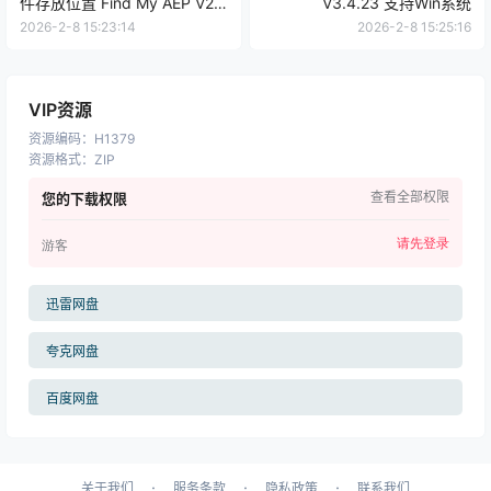
件存放位置 Find My AEP V2.3
V3.4.23 支持Win系统
支持Win/Mac
2026-2-8 15:23:14
2026-2-8 15:25:16
VIP资源
资源编码
：
H1379
资源格式
：
ZIP
查看全部权限
您的下载权限
请先登录
游客
迅雷网盘
夸克网盘
百度网盘
·
·
·
关于我们
服务条款
隐私政策
联系我们