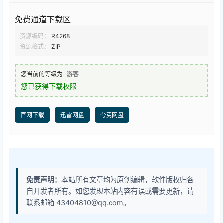
免费通道下载区
资源编码：
R4268
资源格式：
ZIP
您当前的等级为
游客
您已获得下载权限
官网下载
迅雷网盘
夸克网盘
免责声明：
本站所有文章均为原创编辑，软件版权归各
自开发者所有。如您发现本站内容有误或需要更新，请
联系邮箱 43404810@qq.com。