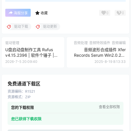
0
0
海报分享
收藏
驱动下载
驱动更新
驱动管理
音频处理
音频特效插件
音频编辑
U盘启动盘制作工具 Rufus
音频波形合成插件 Xfer
v4.15.2396 | 软件个锤子 |
Records Serum Win2.0.21 /
R2096
Mac2.0.21【软件个锤子
2026-7-5 20:09:40
2025-8-19 8:13:33
·R3064】
免费通道下载区
资源编码
：
R1521
资源格式
：
ZIP
查看全部权限
您的下载权限
您已获得下载权限