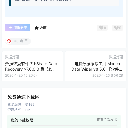
0
0
海报分享
收藏
USB加密
数据处理
数据处理
数据恢复软件 7thShare Data
电脑数据擦除工具 Macrorit
Recovery v7.0.0.0 版【软件
Data Wiper v8.5.0 【软件个
个锤子·R4677】
锤子·R2464】
2026-1-20 13:26:04
2026-1-23 8:06:29
免费通道下载区
资源编码
：
R1169
资源格式
：
ZIP
查看全部权限
您的下载权限