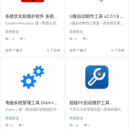
系统优化和维护软件 系统机
U盘启动制作工具 v2.0.1.9 支
械师 System Mechanic Pro
持无损安装模式【软件个锤
System Mechanic 是一款强大且实
U盘启动制作工具是一款非常实用的
v26.0.1.81 【软件个锤子
用的系统优化工具，旨在帮助用户
子·R4884】
装机与系统维护助手。它支持双分
系统安全
系统安全
快速提升电脑性能，确保系统始终
区制作和无损安装模式，可以一键
·R1357】
高效、稳定地运行。它结合了多种
就把你的普通U盘变成兼容BIOS和U
1.6k
0
796
0
功能，全面管理和维护你的计算
EFI两种启动方式的系统启动盘。它
机。 功能简介 System Mechanic
支持UD-HDD、FAT32等多种启动
软件个锤子
5 个月前
软件个锤子
5 个月前
提供了丰富的优化功能，以下是其
格式，还能通过自带的虚拟测试功
中的一些核心功能： 系统清理：Sy
能，让你提前验证做好的启动盘能
stem Mechanic 能够扫描并清除系
不能正常使用，大大提高了装机成
统中的垃圾文件、临时文件和无用
功率。 核心功能详解 1. 支持多种分
数据，释放磁盘空间，加速系统运
区与启动模式 它支持制作包含双分
行。 清理上网痕迹：…
区的ISO和FBA格式的启动盘。 也支
持…
电脑系统管理工具 Dism++
超级PE启动维护工具
v10.1.1000.100 【软件个锤
USBOS3.0 v2024.11.30 标
Dism++ 是一款由国内初雨团队开发
今天为大家带来的是一款体积稍大
子·R4751】
的开源免费软件，专门用来维护 Wi
准【软件个锤子·R1888】
但功能超级强大的系统维护工具箱
系统安全
系统安全
ndows 操作系统。它底层是基于微
——USBOS V3.0。它远超轻量级
软官方的 DISM API 构建的，但功能
的 微PE工具箱，兼容性高达99%以
736
0
3.4k
0
比系统自带的那个 DISM 工具要丰
上，留下1%的提升空间说明它仍在