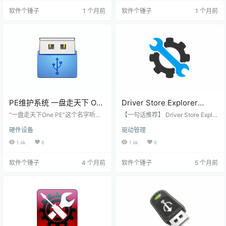
个人装机与电脑维护。 ▲ 软件主界
主界面截图 装系统最怕遇到这种事
软件个锤子
1 个月前
软件个锤子
1 个月前
面截图 电脑出问题的时候，你是不
电脑蓝屏开不了机，急需进PE修一
是也遇到过这些？ 系统突然崩溃蓝
下，结果发现U盘里的PE工具带了
屏、电脑越用越卡，想重装系统又
一堆广告和捆绑软件。 好不容易用
怕数据丢失。想用Ghost备份一下，
某工具箱做了启动盘，装好新系统
结果兼容性差、镜像文件大得吓
后发现桌面上莫名其妙多了几个软
人。微软官方那个ImageX倒是好
件，心里真的膈应。 想给固态硬盘
用，但全…
做4K…
PE维护系统 一盘走天下 One
Driver Store Explorer
PE v2026.03.15 | 软件个锤
v0.12.145 – 彻底清理
“一盘走天下One PE”这个名字听起
【一句话推荐】 Driver Store Explor
子 | R4817
来就很霸气，它的目标也确实如
Windows驱动残留，管理备
er 是Windows系统的“驱动管家”，
硬件设备
驱动管理
此：把03PE、10PE、11PE这些不
让你能一眼看清电脑里装了多少驱
份驱动必备工具【软件个锤
同时代的启动维护盘，全都整合到
动程序，轻松备份重要的，彻底清
1.6k
0
1.6k
0
子·R4904】
一个U盘里面。 具体来说，在传统
理那些没用还占地方的旧驱动残
的Legacy启动模式下，你可以选择
留，解决驱动冲突，让系统更干
软件个锤子
4 个月前
软件个锤子
5 个月前
启动03PE、10PE（这个是默认选
净。 【它在什么情况下能帮你？】
项）或者GHOST for DOS。而在现
当你更新显卡或声卡驱动后，感觉
在主流的UEFI启动模式下，你可以
系统不稳定想回滚，却发现旧驱动
选择启动11PE（默认）或者10PE。
文件还赖在系统里占着空间；或者
这样一来，这个U盘就能兼容从Win
电脑用久了，C盘空间告急，怀疑是
dows X…
历次更新堆积的驱动文件在作祟；
又…