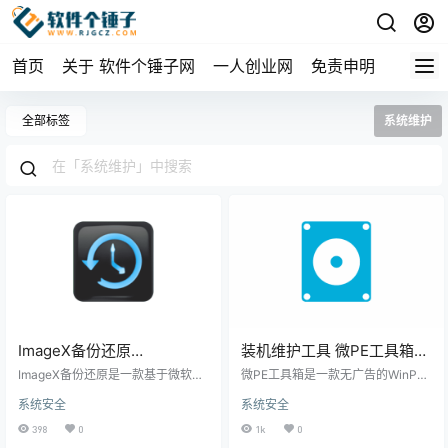
首页
关于 软件个锤子网
一人创业网
免责申明
全部标签
系统维护
ImageX备份还原
装机维护工具 微PE工具箱
v1.0.2026.0619 | 软件个锤
v2.3.20260615 | 软件个锤
ImageX备份还原是一款基于微软原
微PE工具箱是一款无广告的WinPE
子 | R5059
生ImageX内核的可视化系统备份工
子 | R4702
装机维护工具，支持UEFI和Legacy
系统安全
系统安全
具，支持WIM/ESD双格式管理，具
双模式，可制作启动U盘、移动硬
备分区备份、系统还原、镜像互
盘，集成常用维护工具，适合系统
398
0
1k
0
转、引导修复功能，免安装，适合
重装和电脑维护。 ▲ 微PE工具箱