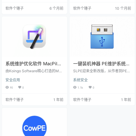
富得多，操作起来也直观方便，被
不断改进。这款专业的PE工具由 chi
软件个锤子
6 个月前
软件个锤子
10 个月前
很多用户称为 Windows 系统的“维
annet 制作，每天都会修复BUG，
护瑞士军刀”。 它主要能帮你做什
最重要的是，它完全免费、无广
么？六大核心功能 Dism++ 把复杂
告，为广大用户提供了一个安全且
的系统维护操作变得简单，主要提
的资源。 USBOS V3.0 主要功能特
供了以下这些实用功能： 深度清理
色 1. 支持多种部署方式 USBOS V3.
系统垃圾： …
0 支持多种…
系统维护优化软件 MacPilot
一键装机神器 PE维护系统工
Mac17.0 【软件个锤子
具 SLPE v3.0 免费版【软件
由Koingo Software精心打造的Mac
SLPE迎来全新改版，从作者到PE整
·R4294】
Pilot，就像给你的Mac装上了专业
个锤子·R4159】
体架构全面升级，最新版本由优捷
安全应用
系统安全
控制面板。无论你是想简单优化还
易PE精心打造。这是一款专为系统
是深度定制，它都能满足你对Mac
爱好者设计的PE维护系统，秉持安
90
0
1.1k
0
系统的所有想象。 系统性能加速器
全、稳定、的理念，打造有态度的
一键优化 - 智能清理缓存，释放系
系统维护工具。 SLPE名称
软件个锤子
1 年前
软件个锤子
1 年前
统资源 网络调优 - 优化连接设置，
中，"S"代表System(系统)，"L"代
提升上网速度 启动加速 - 减少开机
表Love(热爱)，寓意对系统的热
等待时间，秒速进入工作状态 系统
爱。作为System爱好者旗下的PE项
健康管家 权限修复 - 解决因权限问
目，SLPE名称使用权归System爱
题导致的系统异常 索引重建 - 让Sp
好者所有。 SLP…
otl…