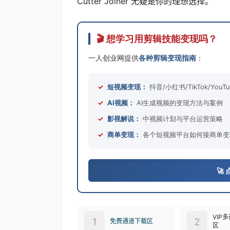
Cutter Joiner 无疑是你的理想选择。
🎬 想学习用剪辑技能变现吗？
一人创业网提供
各种剪辑变现指南
：
✓
短视频变现：
抖音/小红书/TikTok/Yo
✓
AI视频：
AI生成视频的变现方法与案例
✓
影视解说：
中视频计划与平台运营策略
✓
商单变现：
各个短视频平台如何接商单变
🚀
VIP
1
2
免费通道下载区
区