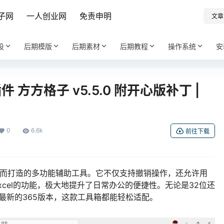
子网
一人创业网
免责申明
文章
设
后期模版
后期素材
后期教程
操作系统
安
 方方格子 v5.5.0 附开心版补丁 |
0
6.6k
前往下载
效率而打造的多功能辅助工具。它不仅支持撤销操作，还允许用
xcel的功能，极大地提升了日常办公的便捷性。无论是32位还
007到最新的365版本，这款工具箱都能轻松适配。