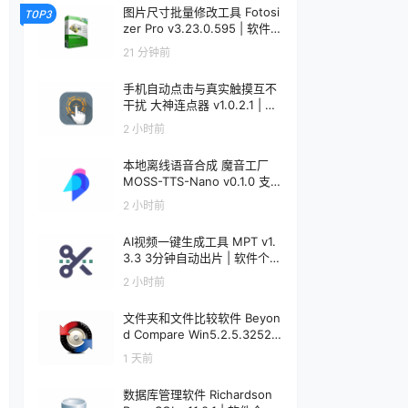
图片尺寸批量修改工具 Fotosi
TOP3
zer Pro v3.23.0.595 | 软件个
锤子 | R5091
21 分钟前
手机自动点击与真实触摸互不
干扰 大神连点器 v1.0.2.1 | 软
件个锤子 | R5090
2 小时前
本地离线语音合成 魔音工厂
MOSS-TTS-Nano v0.1.0 支
持声音克隆 | 软件个锤子 | R5
2 小时前
089
AI视频一键生成工具 MPT v1.
3.3 3分钟自动出片 | 软件个锤
子 | R5088
2 小时前
文件夹和文件比较软件 Beyon
d Compare Win5.2.5.32528
/ Mac5.1.1.31157 | 软件个锤子
1 天前
| R1599
数据库管理软件 Richardson