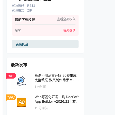
资源编码
：
R4831
资源格式
：
ZIP
查看全部权限
您的下载权限
请先登录
游客
百度网盘
最新发布
备课不用从零开始 30秒生成
TOP1
完整教案 教案制作助手 v1.1 |
软件个锤子 | S1001
1 分钟前
Web可视化开发工具 DecSoft
TOP2
App Builder v2026.22 | 软件
个锤子 | R5092
11 分钟前