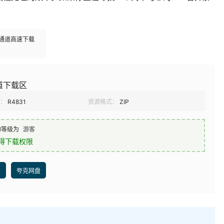
多通道高速下载
道下载区
：
R4831
资源格式：
ZIP
的等级为
游客
得下载权限
盘
夸克网盘