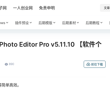
子网
一人创业网
免责申明
文章
ows
插件预设
后期模版
后期素材
后期教程
to Editor Pro v5.11.10 【软件个
890
前往下载
得简单高效。