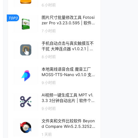
个锤子 | R5092
6 小时前
图片尺寸批量修改工具 Fotosi
TOP3
zer Pro v3.23.0.595 | 软件个
锤子 | R5091
7 小时前
手机自动点击与真实触摸互不
干扰 大神连点器 v1.0.2.1 | 软
件个锤子 | R5090
8 小时前
本地离线语音合成 魔音工厂
MOSS-TTS-Nano v0.1.0 支
持声音克隆 | 软件个锤子 | R5
9 小时前
089
AI视频一键生成工具 MPT v1.
3.3 3分钟自动出片 | 软件个锤
子 | R5088
9 小时前
文件夹和文件比较软件 Beyon
d Compare Win5.2.5.32528
/ Mac5.1.1.31157 | 软件个锤子
1 天前
| R1599