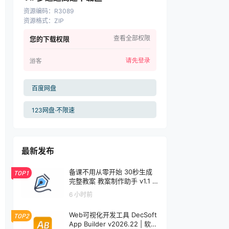
资源编码
：
R3089
资源格式
：
ZIP
查看全部权限
您的下载权限
请先登录
游客
百度网盘
123网盘·不限速
最新发布
备课不用从零开始 30秒生成
TOP1
完整教案 教案制作助手 v1.1 |
软件个锤子 | S1001
6 小时前
Web可视化开发工具 DecSoft
TOP2
App Builder v2026.22 | 软件